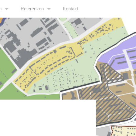
n
Referenzen
Kontakt
icklungskonzepte
Stadtentwicklungskonzepte
ende Bauleitplanung, Rahmenplanungen, Konzepte
Vorbereitende Bauleitplanung, Rahmenplanungen, Konzep
baumanagement
Stadtumbaumanagement & Öffentlichkeitsarbeit
irtschaftliche Beratung
Wohnungswirtschaftliche Beratung
 & Öffentlichkeitsarbeit
Stadtforschung
chung
Wettbewerbe